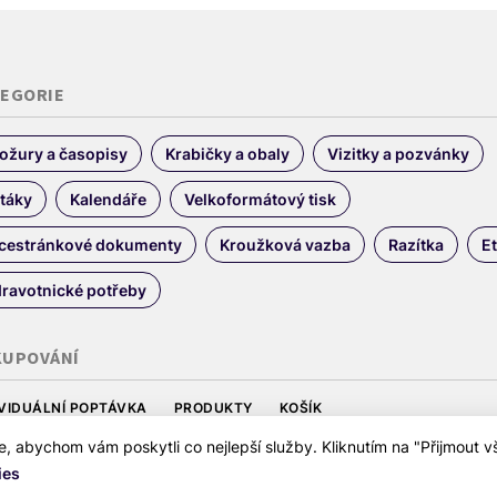
TEGORIE
ožury a časopisy
Krabičky a obaly
Vizitky a pozvánky
táky
Kalendáře
Velkoformátový tisk
cestránkové dokumenty
Kroužková vazba
Razítka
Et
ravotnické potřeby
KUPOVÁNÍ
IVIDUÁLNÍ POPTÁVKA
PRODUKTY
KOŠÍK
odní podmínky
Ochrana osobních údajů
Zásady používání souborů
abychom vám poskytli co nejlepší služby. Kliknutím na "Přijmout vš
ies