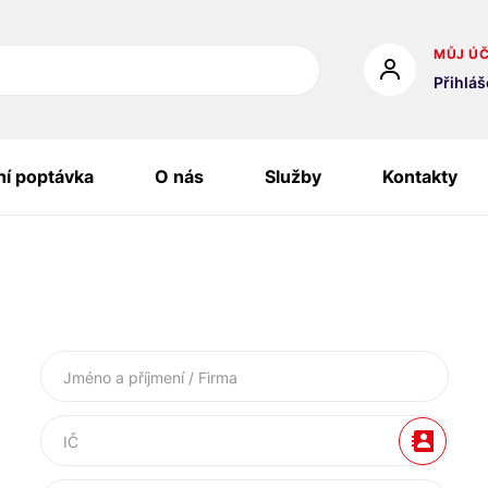
MŮJ Ú
Přihláš
lní poptávka
O nás
Služby
Kontakty
Jméno a příjmení / Firma
IČ