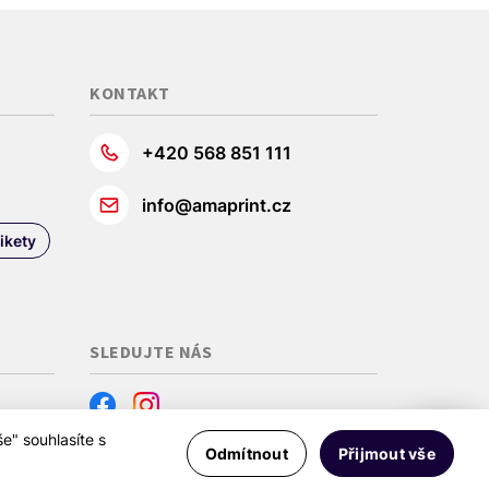
KONTAKT
+420 568 851 111
info@amaprint.cz
ikety
SLEDUJTE NÁS
 cookie
e" souhlasíte s
Odmítnout
Přijmout vše