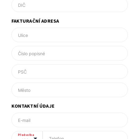
DIČ
FAKTURAČNÍ ADRESA
Ulice
Číslo popisné
PSČ
Město
KONTAKTNÍ ÚDAJE
E-mail
Předvolba
Telefon