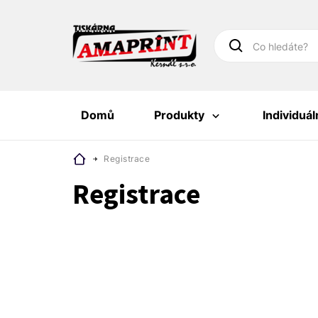
Co hledáte?
Domů
Produkty
Individuá
Registrace
Registrace