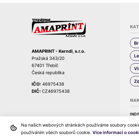
KA
Br
AMAPRINT - Kerndl, s.r.o.
Le
Pražská 343/20
67401 Třebíč
Ví
Česká republika
Zd
IČO:
46975438
DIČ:
CZ46975438
NA
IND
Obch
Na našich webových stránkách používáme soubory cookie, 
používáním všech souborů cookie.
Více informací o cook