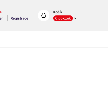
ČET
KOŠÍK
ení
Registrace
0
položek