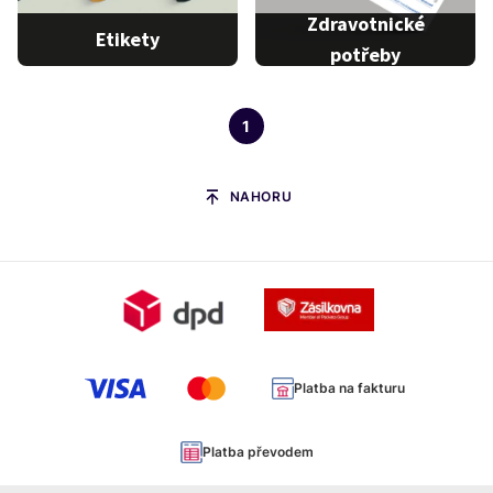
Zdravotnické
Etikety
potřeby
Pravítko na měření ran
10 x 10 cm
1
Etikety na ponožky
Pravítko na měření ran
15 x 15 cm
NAHORU
…
1 produkt
3 produkty
Platba na fakturu
Platba převodem