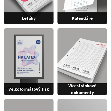
Letáky
Kalendáře
Nástěnný kalendář
Neskládaný leták
Stolní kalendář
Leták s možností skladu
…
2 produkty
5 produktů
Vícestránkové
Velkoformátový tisk
dokumenty
Plány
Vícestránkový