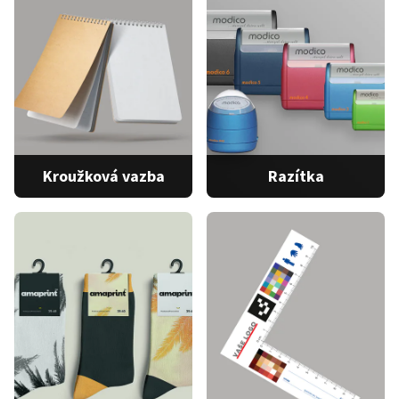
dokument
Velkoplošné plakáty
Montážní deníky
…
6 produktů
2 produkty
Kroužková vazba
Razítka
Razítko Modico
Kroužková vazba
Razítko Colop EOS
…
1 produkt
3 produkty