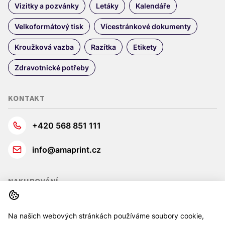
Vizitky a pozvánky
Letáky
Kalendáře
Velkoformátový tisk
Vícestránkové dokumenty
Kroužková vazba
Razítka
Etikety
Zdravotnické potřeby
KONTAKT
+420 568 851 111
info@amaprint.cz
NAKUPOVÁNÍ
INDIVIDUÁLNÍ POPTÁVKA
PRODUKTY
KOŠÍK
Na našich webových stránkách používáme soubory cookie,
Obchodní podmínky
Ochrana osobních údajů