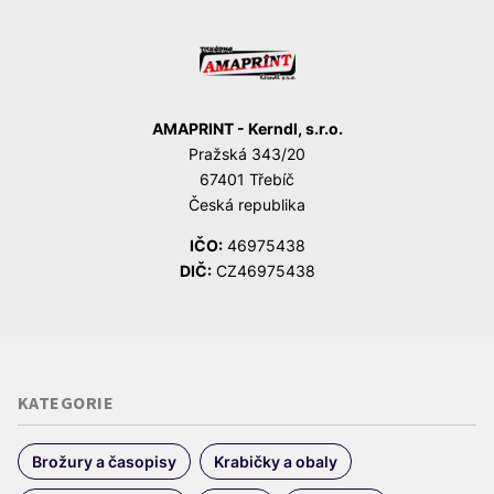
AMAPRINT - Kerndl, s.r.o.
Pražská 343/20
67401 Třebíč
Česká republika
IČO:
46975438
DIČ:
CZ46975438
KATEGORIE
Brožury a časopisy
Krabičky a obaly