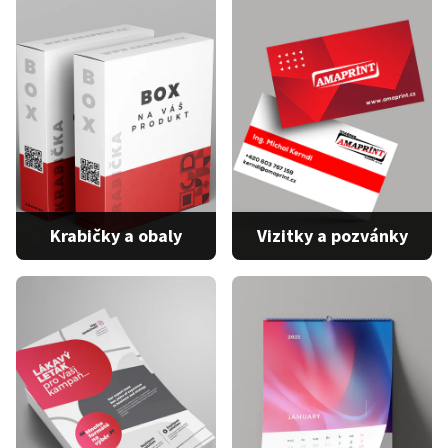
Brožura V1 s obálkou
Brožura V1 bez obálky
…
0 produktů
3 produkty
Krabičky a obaly
Vizitky a pozvánky
Papírová krabička -
Samosvorné dno
Vizitky
Krabička - Trojbod
Pozvánky
…
4 produkty
2 produkty