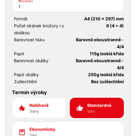
Množství
Formát
A4 (210 x 297) mm
Počet stránek brožury i s
8 (4 + 4)
obálkou
Barevnost tisku
Barevně oboustranně -
4/4
Papír
115g lesklá křída
Barevnost obálky
Barevně oboustranně -
4/4
Papír obálky
250g lesklá křída
Zušlechtění
Bez zušlechtění
Termín výroby
Naléhavě
Standardně
3dny
5dní
Ekonomicky
7dní