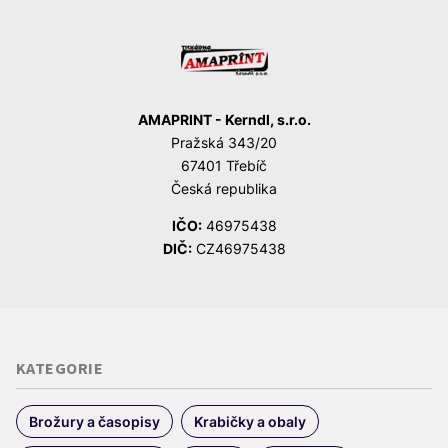
AMAPRINT - Kerndl, s.r.o.
Pražská 343/20
67401 Třebíč
Česká republika
IČO:
46975438
DIČ:
CZ46975438
KATEGORIE
Brožury a časopisy
Krabičky a obaly