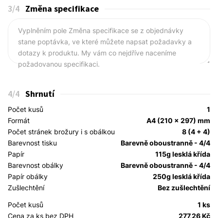
3
/4
Změna specifikace
Vyplněním pole Změna specifikace se z objednávky
stane poptávka, ve které můžete napsat požadavky a
dotazy k produktu. My vám co nejdříve naceníme
požadovanou specifikaci.
4
/4
Shrnutí
Počet kusů
1
Formát
A4 (210 x 297) mm
Počet stránek brožury i s obálkou
8 (4 + 4)
Barevnost tisku
Barevně oboustranně - 4/4
Papír
115g lesklá křída
Barevnost obálky
Barevně oboustranně - 4/4
Papír obálky
250g lesklá křída
Zušlechtění
Bez zušlechtění
Počet kusů
1 ks
Cena za ks bez DPH
277,26 Kč