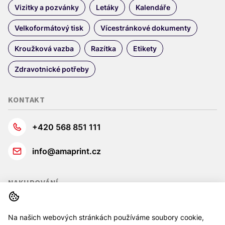
Vizitky a pozvánky
Letáky
Kalendáře
Velkoformátový tisk
Vícestránkové dokumenty
Kroužková vazba
Razítka
Etikety
Zdravotnické potřeby
KONTAKT
+420 568 851 111
info@amaprint.cz
NAKUPOVÁNÍ
INDIVIDUÁLNÍ POPTÁVKA
PRODUKTY
KOŠÍK
Na našich webových stránkách používáme soubory cookie,
Obchodní podmínky
Ochrana osobních údajů