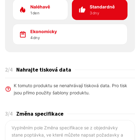
Naléhavě
Standardně
1den
3dny
Ekonomicky
4dny
2
/4
Nahrajte tisková data
K tomuto produktu se nenahrávají tisková data. Pro tisk
jsou přímo použity šablony produktu.
3
/4
Změna specifikace
Vyplněním pole Změna specifikace se z objednávky
stane poptávka, ve které můžete napsat požadavky a