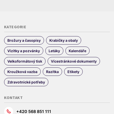
KATEGORIE
Brožury a časopisy
Krabičky a obaly
Vizitky a pozvánky
Letáky
Kalendáře
Velkoformátový tisk
Vícestránkové dokumenty
Kroužková vazba
Razítka
Etikety
Zdravotnické potřeby
KONTAKT
+420 568 851 111