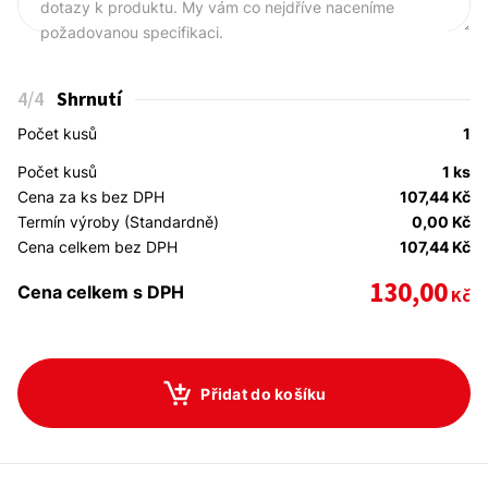
dotazy k produktu. My vám co nejdříve naceníme
požadovanou specifikaci.
4
/4
Shrnutí
Počet kusů
1
Počet kusů
1 ks
Cena za ks bez DPH
107,44 Kč
Termín výroby (Standardně)
0,00 Kč
Cena celkem bez DPH
107,44 Kč
130,00
Cena celkem s DPH
Kč
Přidat do košíku