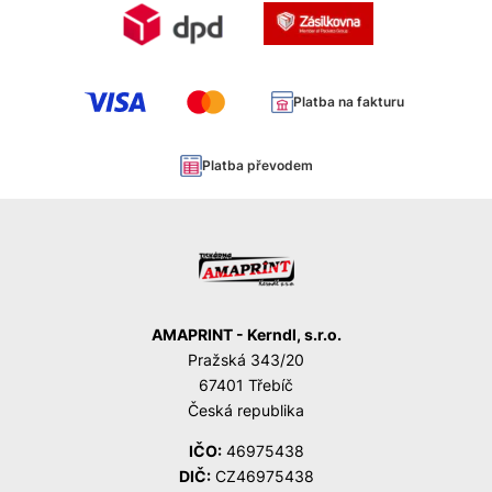
Platba na fakturu
Platba převodem
AMAPRINT - Kerndl, s.r.o.
Pražská 343/20
67401 Třebíč
Česká republika
IČO:
46975438
DIČ:
CZ46975438